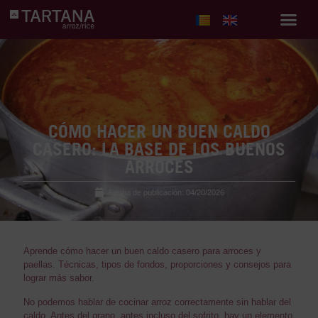
CÓMO HACER UN BUEN CALDO
CASERO: LA BASE DE LOS BUENOS
ARROCES
Fecha de publicación:
04/20/2026
Aprende cómo hacer un buen caldo casero para arroces y
paellas. Técnicas, tipos de fondos, proporciones y consejos para
lograr más sabor.
No podemos hablar de cocinar arroz correctamente sin hablar del
caldo. Antes del grano, antes incluso del sofrito, hay un elemento