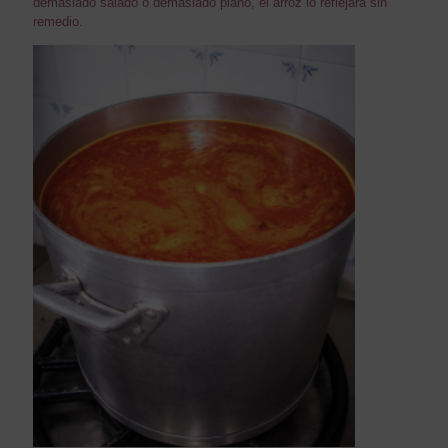
demasiado salado o demasiado plano, el arroz lo reflejará sin
remedio.