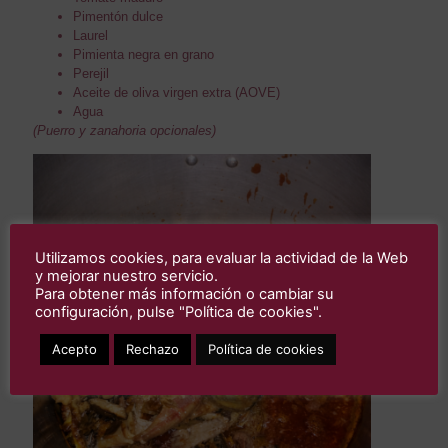
Pimentón dulce
Laurel
Pimienta negra en grano
Perejil
Aceite de oliva virgen extra (AOVE)
Agua
(Puerro y zanahoria opcionales)
Utilizamos cookies, para evaluar la actividad de la Web
y mejorar nuestro servicio.
Para obtener más información o cambiar su
configuración, pulse "Política de cookies".
Acepto
Rechazo
Política de cookies