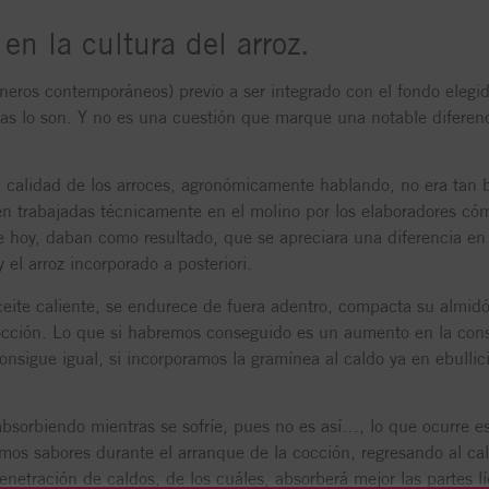
en la cultura del arroz.
eros contemporáneos) previo a ser integrado con el fondo elegido
as lo son. Y no es una cuestión que marque una notable diferenci
 calidad de los arroces, agronómicamente hablando, no era tan 
en trabajadas técnicamente en el molino por los elaboradores có
hoy, daban como resultado, que se apreciara una diferencia en el
 el arroz incorporado a posteriori.
eite caliente, se endurece de fuera adentro, compacta su almidón
occión. Lo que si habremos conseguido es un aumento en la consi
sigue igual, si incorporamos la gramínea al caldo ya en ebullic
bsorbiendo mientras se sofríe, pues no es así…, lo que ocurre e
smos sabores durante el arranque de la cocción, regresando al ca
netración de caldos, de los cuáles, absorberá mejor las partes lí