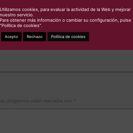
Utilizamos cookies, para evaluar la actividad de la Web y mejorar
nuestro servicio.
Para obtener más información o cambiar su configuración, pulse
os arroceros-, José ZAFRA, -apasionado de los arroces- y Juan 
"Política de cookies".
Acepto
Rechazo
Política de cookies
os obligatorios están marcados con
*