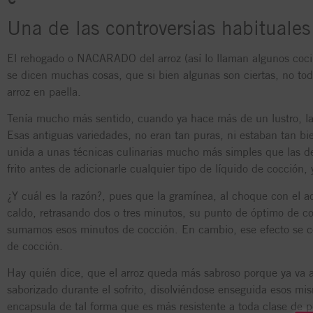
Una de las controversias habituales 
El rehogado o NACARADO del arroz (así lo llaman algunos cocin
se dicen muchas cosas, que si bien algunas son ciertas, no tod
arroz en paella.
Tenía mucho más sentido, cuando ya hace más de un lustro, la
Esas antiguas variedades, no eran tan puras, ni estaban tan bi
unida a unas técnicas culinarias mucho más simples que las de 
frito antes de adicionarle cualquier tipo de líquido de cocción, y
¿Y cuál es la razón?, pues que la gramínea, al choque con el ac
caldo, retrasando dos o tres minutos, su punto de óptimo de c
sumamos esos minutos de cocción. En cambio, ese efecto se con
de cocción.
Hay quién dice, que el arroz queda más sabroso porque ya va a
saborizado durante el sofrito, disolviéndose enseguida esos mi
encapsula de tal forma que es más resistente a toda clase de pe