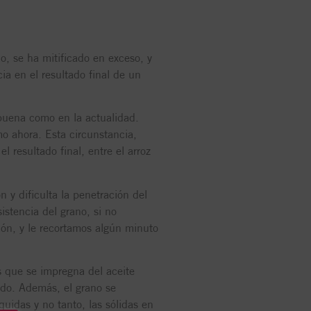
, se ha mitificado en exceso, y
a en el resultado final de un
buena como en la actualidad.
mo ahora. Esta circunstancia,
 resultado final, entre el arroz
 y dificulta la penetración del
stencia del grano, si no
ión, y le recortamos algún minuto
s que se impregna del aceite
ldo. Además, el grano se
quidas y no tanto, las sólidas en