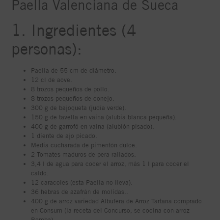
Paella Valenciana de Sueca
1. Ingredientes (4
personas):
Paella de 55 cm de diámetro.
12 cl de aove.
8 trozos pequeños de pollo.
8 trozos pequeños de conejo.
300 g de bajoqueta (judía verde).
150 g de tavella en vaina (alubia blanca pequeña).
400 g de garrofó en vaina (alubión pisado).
1 diente de ajo picado.
Media cucharada de pimentón dulce.
2 Tomates maduros de pera rallados.
3,4 l de agua para cocer el arroz, más 1 l para cocer el
caldo.
12 caracoles (esta Paella no lleva).
36 hebras de azafrán de molidas..
400 g de arroz variedad Albufera de Arroz Tartana comprado
en Consum (la receta del Concurso, se cocina con arroz
Bomba).