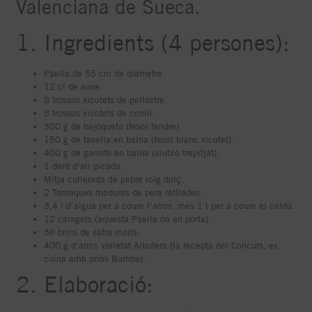
Valenciana de Sueca.
1. Ingredients (4 persones):
Paella de 55 cm de diàmetre.
12 cl de aove.
8 trossos xicotets de pollastre.
8 trossos xicotets de conill.
300 g de bajoqueta (fesol tendre).
150 g de tavella en baina (fesol blanc xicotet).
400 g de garrofó en baina (alubió trepitjat).
1 dent d’all picada.
Mitja cullerada de pebre roig dolç.
2 Tomaques madures de pera ratllades.
3,4 l d’aigua per a coure l’arròs, més 1 l per a coure el caldo.
12 caragols (aquesta Paella no en porta).
36 brins de safrà molts.
400 g d’arròs varietat Albufera (la recepta del Concurs, es
cuina amb arròs Bomba).
2. Elaboració: