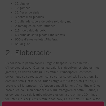
12 cigales.
12 gambes.
12 freses de sípia.
3 dents d’all picades.
1 cullerada sopera de pebre roig dolç molt.
2 Tomaques de pera ratllades.
2,5 l de caldo de peix.
48 brins de safrà picats i infusionsts.
600 g d’arròs varietat Albufera.
Sal al gust.
2. Elaboració:
Es col·loca la paella sobre el fogó o trespeus (si és a llenya) i
s’incorpora el aove. Quan estiga calent, s’afegeixen les cigales i les
gambes, es deixen sofregir, i es retiren. S’incorporen les freses,
deixant que se sofregixquen, sense cuinar-se del tot, i es retiren. Es
continua sofregint la ceba. Quan estiga a mitjà fer, s’afegix l’all, el
pebre roig i la tomaca, i s’ofeguen tranquil·lament. A continuació, es
posa el caldo. Quan comença a bullir, s’afegixen el safrà i l’arròs, i
es corregeix de sal. L’arròs Albufera es cuina els primers 10 min. a
foc intens, els següents 5 min. a foc baix, i els últims 3-5 min. a foc
molt intens per a fer el socarrat. A mig fer l’arròs, es reincorporen les