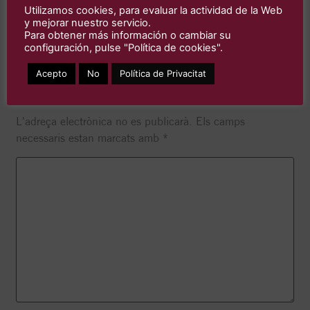
cigales, les gambes i les freses.
Utilizamos cookies, para evaluar la actividad de la Web
y mejorar nuestro servicio.
Sembrem #culturadearroz
Para obtener más información o cambiar su
configuración, pulse "Política de cookies".
Acepto
No
Política de Privacitat
DEIXA UN COMENTARI
L'adreça electrònica no es publicarà.
Els camps
necessaris estan marcats amb
*