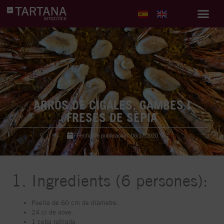
ARRÒS DE CIGALES, GAMBES I
FRESES DE SÈPIA
Fecha de publicación:
08/17/2020
1. Ingredients (6 persones):
Paella de 60 cm de diàmetre.
24 cl de aove.
1 ceba ratllada.