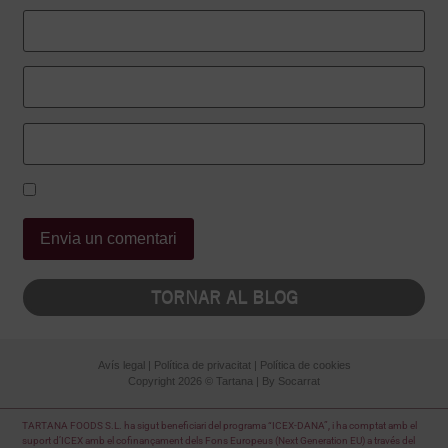
TORNAR AL BLOG
Avís legal
|
Política de privacitat
|
Política de cookies
Copyright 2026 © Tartana | By
Socarrat
TARTANA FOODS S.L. ha sigut beneficiari del programa “ICEX-DANA”, i ha comptat amb el
suport d’ICEX amb el cofinançament dels Fons Europeus (Next Generation EU) a través del