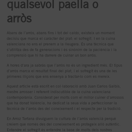
qualsevol paella o
arròs
Abans de l’arròs, abans fins i tot del caldo, existeix un moment
decisiu que marca el caràcter del plat: el sofregit. I en la cuina
valenciana no ens el prenem a la lleugera. És una tècnica que
s’utilitza des de fa generacions i és sinònim de la paciència i la
comprensió que hi ha darrere de cuinar un bon arròs.
A hores d’ara ja sabràs que l’arròs no és un ingredient més. El tipus
d’arròs marca el resultat final del plat, i el sofregit és una de les
primeres lliçons que ens ensenya a tractar-lo com es mereix.
Aquest article està escrit en col·laboració amb Juan Carlos Galbis,
mestre arrosser i referent indiscutible de la cuina valenciana
contemporània. Considerat per molts com el millor cuiner d’arrossos
que ha donat València, ha dedicat la seua vida a perfeccionar la
tècnica de l’arròs des del coneixement i el respecte per la tradició.
En Arroz Tartana divulguem la cultura de l’arròs valencià perquè
creiem que només des del coneixement es protegeix allò autèntic.
Entendre el sofregit és entendre la base de molts dels nostres