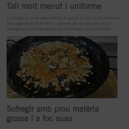
Tall molt menut i uniforme
El sofregit no ha de sobresortir en el guisat. El tall de les verdures o
dels ingredients ha de ser fi i uniforme per facilitar una cocció
homogènia i evitar protagonismes innecessaris en el plat final.
Sofregir amb prou matèria
grassa i a foc suau