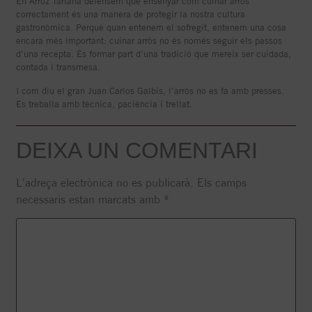
En Arroz Tartana defensem que ensenyar com cuinar arròs
correctament és una manera de protegir la nostra cultura
gastronòmica. Perquè quan entenem el sofregit, entenem una cosa
encara més important: cuinar arròs no és només seguir els passos
d’una recepta. És formar part d’una tradició que mereix ser cuidada,
contada i transmesa.
I com diu el gran Juan Carlos Galbis, l’arròs no es fa amb presses.
Es treballa amb tècnica, paciència i trellat.
DEIXA UN COMENTARI
L'adreça electrònica no es publicarà.
Els camps
necessaris estan marcats amb
*