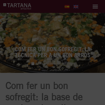
COM FER UN BON SOFREGIT: LA
TÈCNICA PER A UN BON ARRÒS
Fecha de publicación:
03/10/2026
Com fer un bon
sofregit: la base de