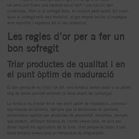
Un arròs pot tindre una varietat excel·lent i una cocció ben
controlada. Però si el sofregit falla, el conjunt perd sentit. En canvi,
quan el sofregit està ben treballat, el gra respon millor, s’impregna
amb equilibri i expressa tot el seu potencial.
Les regles d’or per a fer un
bon sofregit
Triar productes de qualitat i en
el punt òptim de maduració
El bon producte és l’inici de tot. Una tomaca sense sabor o un pebre
roig de baixa qualitat arruïnen la base abans de començar.
La tomaca ha d’estar en el seu punt òptim de maduració, carnosa i
equilibrada en acidesa. Sempre que la temporada ho permeta,
recomanem apostar per productes de proximitat. Nosaltres, sempre
que podem, utilitzem tomaca de l’horta valenciana, no sols per
donar suport als agricultors de la zona, sinó perquè el sabor d’una
bona tomaca valenciana en temporada és inigualable.