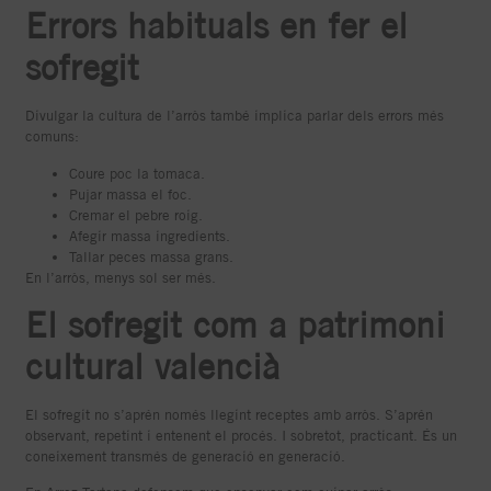
Errors habituals en fer el
sofregit
Divulgar la cultura de l’arròs també implica parlar dels errors més
comuns:
Coure poc la tomaca.
Pujar massa el foc.
Cremar el pebre roig.
Afegir massa ingredients.
Tallar peces massa grans.
En l’arròs, menys sol ser més.
El sofregit com a patrimoni
cultural valencià
El sofregit no s’aprén només llegint receptes amb arròs. S’aprén
observant, repetint i entenent el procés. I sobretot, practicant. És un
coneixement transmés de generació en generació.