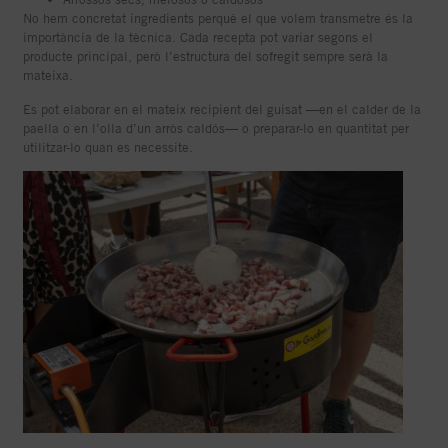
No hem concretat ingredients perquè el que volem transmetre és la
importància de la tècnica. Cada recepta pot variar segons el
producte principal, però l’estructura del sofregit sempre serà la
mateixa.
Es pot elaborar en el mateix recipient del guisat —en el calder de la
paella o en l’olla d’un arròs caldós— o preparar-lo en quantitat per
utilitzar-lo quan es necessite.