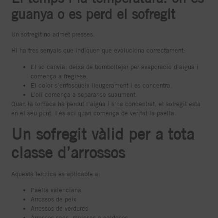
guanya o es perd el sofregit
Un sofregit no admet presses.
Hi ha tres senyals que indiquen que evoluciona correctament:
El so canvia: deixa de bombollejar per evaporació d’aigua i
comença a fregir-se.
El color s’enfosqueix lleugerament i es concentra.
L’oli comença a separar-se suaument.
Quan la tomaca ha perdut l’aigua i s’ha concentrat, el sofregit està
en el seu punt. I és ací quan comença de veritat la paella.
Un sofregit vàlid per a tota
classe d’arrossos
Aquesta tècnica és aplicable a:
Paella valenciana
Arrossos de peix
Arrossos de verdures
Arrossos secs, melosos o caldosos