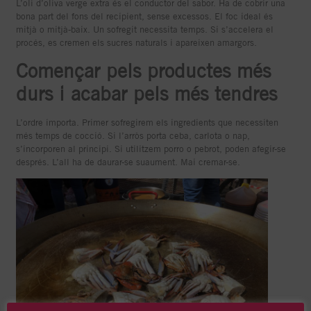
L’oli d’oliva verge extra és el conductor del sabor. Ha de cobrir una
bona part del fons del recipient, sense excessos. El foc ideal és
mitjà o mitjà-baix. Un sofregit necessita temps. Si s’accelera el
procés, es cremen els sucres naturals i apareixen amargors.
Començar pels productes més
durs i acabar pels més tendres
L’ordre importa. Primer sofregirem els ingredients que necessiten
més temps de cocció. Si l’arròs porta ceba, carlota o nap,
s’incorporen al principi. Si utilitzem porro o pebrot, poden afegir-se
després. L’all ha de daurar-se suaument. Mai cremar-se.