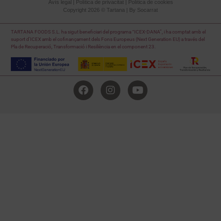
Avís legal
|
Política de privacitat
|
Política de cookies
Copyright 2026 © Tartana | By
Socarrat
TARTANA FOODS S.L. ha sigut beneficiari del programa “ICEX-DANA”, i ha comptat amb el
suport d’ICEX amb el cofinançament dels Fons Europeus (Next Generation EU) a través del
Pla de Recuperació, Transformació i Resiliència en el component 23.