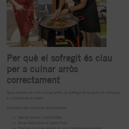
Per què el sofregit és clau
per a cuinar arròs
correctament
Quan parlem de com cuinar arròs, el sofregit és el punt on comença
a construir-se el sabor.
Compleix tres funcions fonamentals:
Aporta aroma i profunditat.
Dona estructura al sabor final.
Prepara la base perquè el gra s’impregne de sabor.