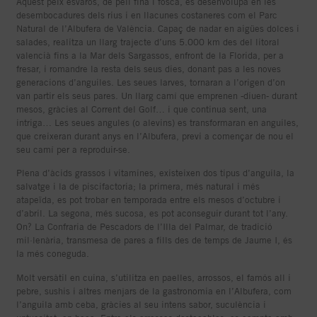
Aquest peix esvarós, de pell fina i fosca, es desenvolupa en les
desembocadures dels rius i en llacunes costaneres com el Parc
Natural de l’Albufera de València. Capaç de nadar en aigües dolces i
salades, realitza un llarg trajecte d’uns 5.000 km des del litoral
valencià fins a la Mar dels Sargassos, enfront de la Florida, per a
fresar, i romandre la resta dels seus dies, donant pas a les noves
generacions d’anguiles. Les seues larves, tornaran a l’origen d’on
van partir els seus pares. Un llarg camí que emprenen -diuen- durant
mesos, gràcies al Corrent del Golf… i que continua sent, una
intriga… Les seues angules (o alevins) es transformaran en anguiles,
que creixeran durant anys en l’Albufera, previ a començar de nou el
seu camí per a reproduir-se.
Plena d’àcids grassos i vitamines, existeixen dos tipus d’anguila, la
salvatge i la de piscifactoria; la primera, més natural i més
atapeïda, es pot trobar en temporada entre els mesos d’octubre i
d’abril. La segona, més sucosa, es pot aconseguir durant tot l’any.
On? La Confraria de Pescadors de l’Illa del Palmar, de tradició
mil·lenària, transmesa de pares a fills des de temps de Jaume I, és
la més coneguda.
Molt versàtil en cuina, s’utilitza en paelles, arrossos, el famós all i
pebre, sushis i altres menjars de la gastronomia en l’Albufera, com
l’anguila amb ceba, gràcies al seu intens sabor, suculència i